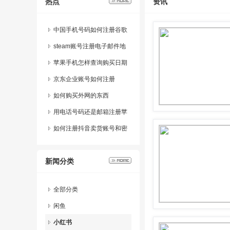
热点
资讯
中国手机号码如何注册谷歌
账号
steam账号注册电子邮件地
址
苹果手机怎样查询购买日期
记录
京东企业账号如何注册
如何购买外网的东西
用电话号码还是邮箱注册苹
果id好
如何注册抖音卖货账号和密
码呢安全吗知乎
新闻分类
全部分类
闲鱼
小红书